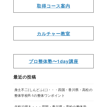
取得コース案内
カルチャー教室
プロ整体塾〜1day講座
最近の投稿
身土不二(しんどふに)・・・四国・香川県・高松の
整体学校R-1の整体ワンポイント
北枕で寝る・・・四国・香川県・髙松の整体学