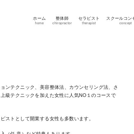
ホーム
整体師
セラピスト
スクールコン
home
chiropractor
therapist
concept
ションテクニック、美容整体法、カウンセリング法、さ
上級テクニックを加えた女性に人気NO１のコースで
ラピストとして開業する女性も多数います。
入（任 意）など特典もあります。