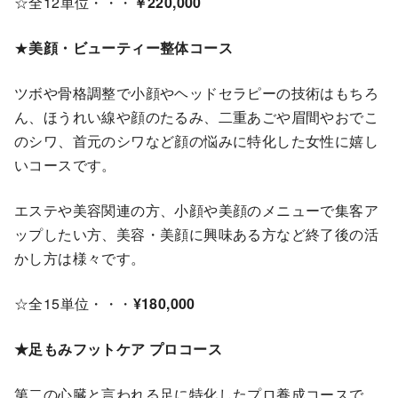
☆全12単位・・・
￥220,000
★
美顔・ビューティー整体コース
ツボや骨格調整で小顔やヘッドセラピーの技術はもちろ
ん、ほうれい線や顔のたるみ、二重あごや眉間やおでこ
のシワ、首元のシワなど顔の悩みに特化した女性に嬉し
いコースです。
エステや美容関連の方、小顔や美顔のメニューで集客ア
ップしたい方、美容・美顔に興味ある方など終了後の活
かし方は様々です。
☆全15単位・・・
¥180,000
★足もみフットケア プロコース
第二の心臓と言われる足に特化したプロ養成コースで