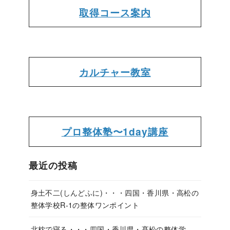
取得コース案内
カルチャー教室
プロ整体塾〜1day講座
最近の投稿
身土不二(しんどふに)・・・四国・香川県・高松の
整体学校R-1の整体ワンポイント
北枕で寝る・・・四国・香川県・髙松の整体学