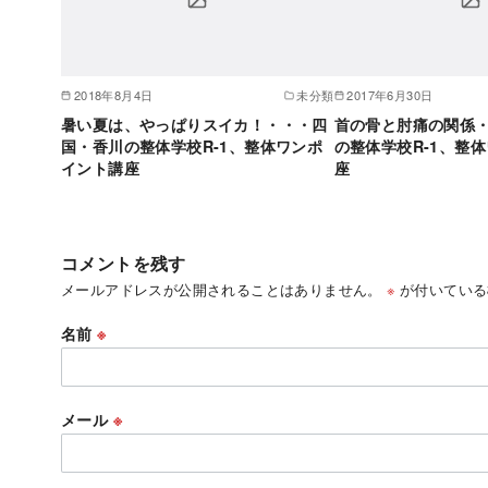
2018年8月4日
未分類
2017年6月30日
暑い夏は、やっぱりスイカ！・・・四
首の骨と肘痛の関係
国・香川の整体学校R-1、整体ワンポ
の整体学校R-1、整
イント講座
座
コメントを残す
メールアドレスが公開されることはありません。
※
が付いている
名前
※
メール
※