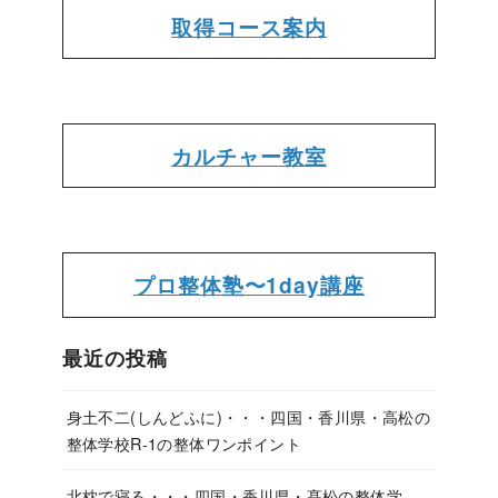
取得コース案内
カルチャー教室
プロ整体塾〜1day講座
最近の投稿
身土不二(しんどふに)・・・四国・香川県・高松の
整体学校R-1の整体ワンポイント
北枕で寝る・・・四国・香川県・髙松の整体学